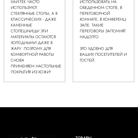
ХАЙ-ТЕК ЧАСТО
ИСПОЛЬЗОВАТЬ НА
ИСПОЛЬЗУЮТ
ОБЕДЕННОМ СТОЛЕ, В
СТЕКЛЯННЫЕ СТОЛЫ, А В
ПЕРЕГОВОРНОЙ
КЛАССИЧЕСКИХ - ДАЖЕ
КОМНАТЕ, В КОНФЕРЕНЦ-
КАМЕННЫЕ
ЗАЛЕ. ТАКИЕ
СТОЛЕШНИЦЫ! ЭТИ
ПЕРЕГОВОРЫ ЗАПОМНЯТ
МАТЕРИАЛЫ ОСТАЮТСЯ
НАДОЛГО.
ХОЛОДНЫМИ ДАЖЕ В
ЖАРУ. ПОЭТОМУ ДЛЯ
ЭТО УДОБНО ДЛЯ
КОМФОРТНОЙ РАБОТЫ
ВАШИХ ПОСЕТИТЕЛЕЙ И
СНОВА
ГОСТЕЙ.
ПРИМЕНЯЕМ НАСТОЛЬНЫЕ
ПОКРЫТИЯ ИЗ КОЖИ!
ТОВАРЫ