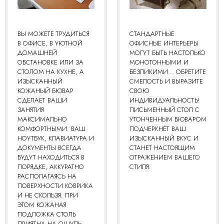
ВЫ МОЖЕТЕ ТРУДИТЬСЯ
СТАНДАРТНЫЕ
В ОФИСЕ, В УЮТНОЙ
ОФИСНЫЕ ИНТЕРЬЕРЫ
ДОМАШНЕЙ
МОГУТ БЫТЬ НАСТОЛЬКО
ОБСТАНОВКЕ ИЛИ ЗА
МОНОТОННЫМИ И
СТОЛОМ НА КУХНЕ, А
БЕЗЛИКИМИ... ОБРЕТИТЕ
ИЗЫСКАННЫЙ
СМЕЛОСТЬ И ВЫРАЗИТЕ
КОЖАНЫЙ БЮВАР
СВОЮ
СДЕЛАЕТ ВАШИ
ИНДИВИДУАЛЬНОСТЬ!
ЗАНЯТИЯ
ПИСЬМЕННЫЙ СТОЛ С
МАКСИМАЛЬНО
УТОНЧЕННЫМ БЮВАРОМ
КОМФОРТНЫМИ. ВАШ
ПОДЧЕРКНЁТ ВАШ
НОУТБУК, КЛАВИАТУРА И
ИЗЫСКАННЫЙ ВКУС И
ДОКУМЕНТЫ ВСЕГДА
СТАНЕТ НАСТОЯЩИМ
БУДУТ НАХОДИТЬСЯ В
ОТРАЖЕНИЕМ ВАШЕГО
ПОРЯДКЕ, АККУРАТНО
СТИЛЯ.
РАСПОЛАГАЯСЬ НА
ПОВЕРХНОСТИ КОВРИКА
И НЕ СКОЛЬЗЯ. ПРИ
ЭТОМ КОЖАНАЯ
ПОДЛОЖКА СТОЛЬ
ПРИЯТНА НА ОЩУПЬ,