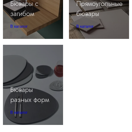
Бювары с
Прямоугольные
загибом
бювары
В каталог
В каталог
Бювары
разных форм
В каталог